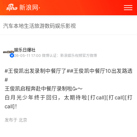
新浪网·
汽车
本地生活
旅游
数码
娱乐
影视
娱乐日爆社
26-05-11 17:00
微博认证：新浪娱乐视频官方微博
#王俊凯出发录制中餐厅了##王俊凯中餐厅10出发路透
#
王俊凯启程奔赴中餐厅录制啦🥳～
白月光少年终于回归，太期待啦[打call][打call][打
call]！ ​
发布于 北京