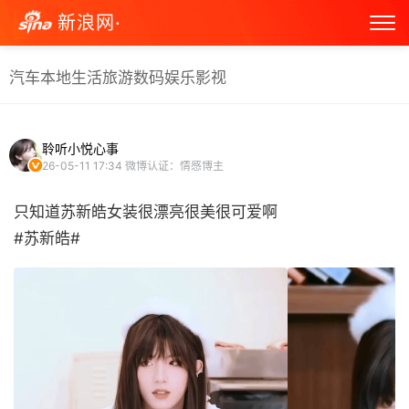
新浪网·
汽车
本地生活
旅游
数码
娱乐
影视
聆听小悦心事
26-05-11 17:34
微博认证：情感博主
只知道苏新皓女装很漂亮很美很可爱啊
#苏新皓# ​