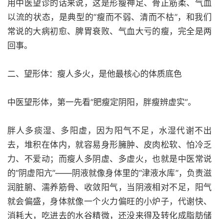
用中医望诊的话来说，这是形瘦神足、骨正筋柔、气血
以流的状态，是典型的“瘦而不弱、清而不枯”，和我们
常说的大病初愈、脾胃衰败、气血大亏的瘦，完全是两
回事。
二、望形体：瘦人多火，是他最核心的体质底色
中医望形体，第一先看“肥瘦定阴阳，胖瘦辨虚实”。
胖人多痰湿、多阳虚，因为阳气不足，水湿代谢不出
去，堆积在体内，就容易身形臃肿、皮肉松软、怕冷乏
力、不爱动；而瘦人多阴虚、多虚火，也就是中医常说
的“阴虚阳亢”——阴液就像身体里的“津液水库”，负责滋
润脏腑、濡养筋骨、收敛阳气，当阴液相对不足，阳气
就会偏盛，身体就像一个火力偏旺的小炉子，代谢快、
消耗大，吃进去的水谷精微，还没来得及转化成脂肪储