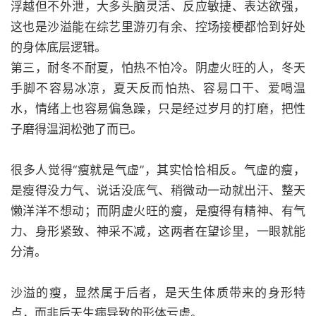
浮越但不外泄，大多头脑灵活、反应敏捷、表达欲强，
这也是沙溢能在综艺里游刃有余、控场接梗都恰到好处
的身体底层逻辑。
第三，耐冬不耐夏，怕热不怕冷。阴虚火旺的人，冬天
手脚不容易冰凉，夏天反而怕热、容易口干、爱喝温
水，情绪上也容易偏急躁，只是经过岁月的打磨，把性
子磨得温润松弛了而已。
很多人觉得“瘦就是气虚”，其实恰恰相反。气虚的瘦，
是瘦得没力气、说话没底气、稍微动一动就出汗、整天
懒洋洋不想动；而阴虚火旺的瘦，是瘦得有精神、有气
力、身形紧致、神采不减，这两者在望诊里，一眼就能
分清。
沙溢的瘦，显然属于后者，是天生体质带来的身形特
点，而非后天生病导致的形体亏虚。