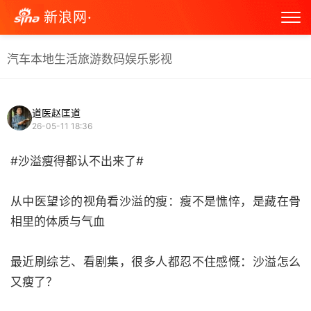
新浪网·
汽车
本地生活
旅游
数码
娱乐
影视
道医赵匡道
26-05-11 18:36
#沙溢瘦得都认不出来了#
从中医望诊的视角看沙溢的瘦：瘦不是憔悴，是藏在骨
相里的体质与气血
最近刷综艺、看剧集，很多人都忍不住感慨：沙溢怎么
又瘦了？