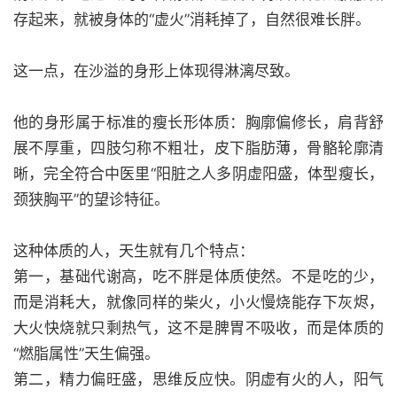
存起来，就被身体的“虚火”消耗掉了，自然很难长胖。
这一点，在沙溢的身形上体现得淋漓尽致。
他的身形属于标准的瘦长形体质：胸廓偏修长，肩背舒
展不厚重，四肢匀称不粗壮，皮下脂肪薄，骨骼轮廓清
晰，完全符合中医里“阳脏之人多阴虚阳盛，体型瘦长，
颈狭胸平”的望诊特征。
这种体质的人，天生就有几个特点：
第一，基础代谢高，吃不胖是体质使然。不是吃的少，
而是消耗大，就像同样的柴火，小火慢烧能存下灰烬，
大火快烧就只剩热气，这不是脾胃不吸收，而是体质的
“燃脂属性”天生偏强。
第二，精力偏旺盛，思维反应快。阴虚有火的人，阳气