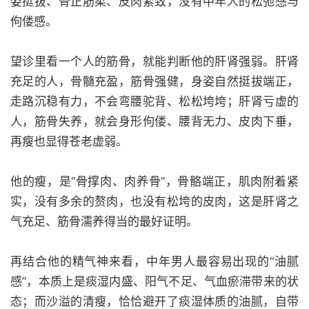
姿挺拔、骨正筋柔、皮肉紧致，没有中年人的松弛感与
佝偻感。
望诊里看一个人的筋骨，就能判断他的肝肾强弱。肝肾
充足的人，骨髓充盈，筋骨强健，身姿自然挺拔端正，
走路沉稳有力，不会弯腰驼背、松松垮垮；肝肾亏虚的
人，筋骨失养，就会身形佝偻、腰背无力、皮肉下垂，
再瘦也显得苍老虚弱。
他的瘦，是“骨撑肉、肉养骨”，骨骼端正，肌肉附着紧
实，没有多余的赘肉，也没有松垮的皮肉，这是肝肾之
气充足、筋骨濡养得当的最好证明。
再结合他的精气神来看，中年男人最容易出现的“油腻
感”，本质上是痰湿内盛、阳气不足、气血瘀滞带来的状
态；而沙溢的清瘦，恰恰避开了痰湿体质的油腻，自带