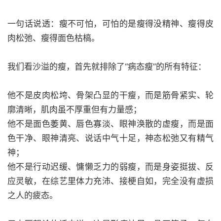
一句话说透：瘦不可怕，可怕的是瘦得没精神、瘦得皮
肉松弛、瘦得面色枯槁。
我们看沙溢的瘦，首先就排除了“病态瘦”的所有特征：
他不是皮肉松垮、骨架凸显的干瘦，而是筋骨紧实、轮
廓清晰，肌肉虽不厚重但有力量感；
他不是面色萎黄、唇色寡淡、眼神涣散的虚瘦，而是面
色干净、眼神清亮、说话中气十足，神态松弛又有精气
神；
他不是行动迟缓、慵懒乏力的弱瘦，而是身姿挺拔、反
应灵敏，在综艺里体力充沛、接梗自如，完全没有虚损
之人的疲态。