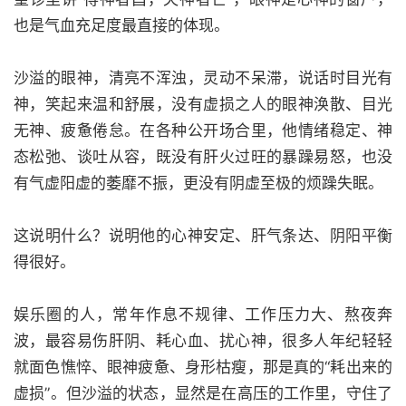
也是气血充足度最直接的体现。
沙溢的眼神，清亮不浑浊，灵动不呆滞，说话时目光有
神，笑起来温和舒展，没有虚损之人的眼神涣散、目光
无神、疲惫倦怠。在各种公开场合里，他情绪稳定、神
态松弛、谈吐从容，既没有肝火过旺的暴躁易怒，也没
有气虚阳虚的萎靡不振，更没有阴虚至极的烦躁失眠。
这说明什么？说明他的心神安定、肝气条达、阴阳平衡
得很好。
娱乐圈的人，常年作息不规律、工作压力大、熬夜奔
波，最容易伤肝阴、耗心血、扰心神，很多人年纪轻轻
就面色憔悴、眼神疲惫、身形枯瘦，那是真的“耗出来的
虚损”。但沙溢的状态，显然是在高压的工作里，守住了