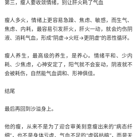
第三，瘦人要收敛情绪，别让肝火耗了气血
瘦人多火，情绪上更容易急躁、焦虑、敏感，而生气、
焦虑、内耗，最容易引发肝火，肝火一动，就会灼伤阴
液、消耗气血，形成“阴虚→火旺→更阴虚”的恶性循环。
瘦人养生，最高级的养生，是养心。情绪平和、少内
耗、少焦虑，心神安定了，阳气就不会妄动，阴液就不
会被耗伤，自然能气血调和、形神俱佳。
结尾
最后再回到沙溢身上。
他的瘦，从来不是为了迎合审美刻意瘦出来的“病态纤
细”，也不是身体亏虚、气血不足的“虚弱枯槁”，而是天