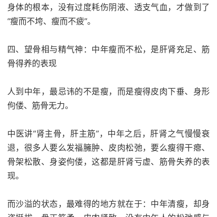
身体的根本，没有过度耗伤阴液、透支气血，才做到了
“瘦而不垮、瘦而不疲”。
四、望骨相与精气神：中年瘦而不松，是肝肾充足、筋
骨得养的表现
人到中年，最忌讳的不是瘦，而是瘦得皮肉下垂、身形
佝偻、筋骨无力。
中医讲“肾主骨，肝主筋”，中年之后，肝肾之气慢慢衰
退，很多人要么发福臃肿、皮肉松弛，要么瘦得干瘪、
骨架松散、身姿佝偻，这都是肝肾亏虚、筋骨失养的表
现。
而沙溢的状态，最难得的地方就在于：中年清瘦，却身