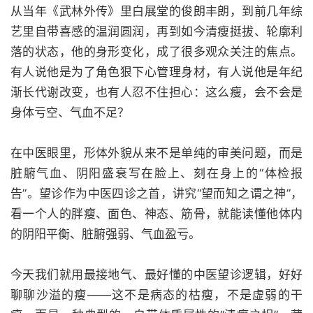
从当年《武林外传》里白展堂的俊朗丰朗，到前几年综
艺里自带喜感的温润圆润，再到如今清瘦挺拔、轮廓利
落的状态，他的身形变化，成了很多观众关注的焦点。
有人说他是为了角色狠下心管理身材，有人说他是年纪
渐长代谢改变，也有人忍不住担心：这么瘦，会不会是
身体亏空、气血不足？
在中医眼里，形体外貌从来不是单纯的审美问题，而是
脏腑气血、阴阳盛衰写在脸上、刻在身上的“体检报
告”。望诊作为中医四诊之首，讲究“望而知之谓之神”，
看一个人的胖瘦、面色、神态、筋骨，就能读懂他体内
的阴阳平衡、脏腑强弱、气血盈亏。
今天我们就用最接地气、最好懂的中医望诊逻辑，好好
聊聊沙溢的瘦——这不是病态的枯瘦，不是虚弱的干