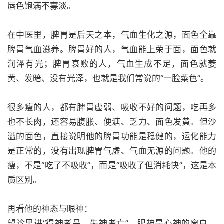
唇色饱满不寡淡。
在中医里，脾胃是后天之本，气血生化之源，面色全靠
脾胃气血滋养。脾胃好的人，气血能上荣于面，面色就
润泽有光；脾胃衰败的人，气血生成不足，面色就萎
黄、发暗、没有光泽，也就是我们常说的“一脸菜色”。
很多瘦的人，都有脾胃虚弱、吸收不好的问题，吃再多
也不长肉，还容易腹胀、便溏、乏力、面色发黄。但沙
溢的面色，直接说明他的脾胃功能是稳健的，运化能力
是正常的，没有出现脾胃气虚、气血无源的问题。他的
瘦，不是“吃了不吸收”，而是“吸收了但消耗快”，这是本
质区别。
再看他的神态与眼神：
望诊里讲“得神者昌，失神者亡”，眼神是心神的窗户，