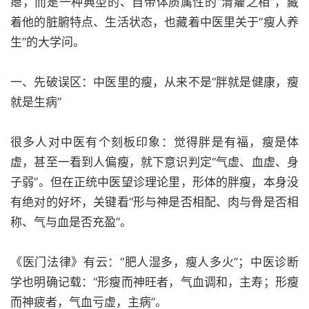
瘪，而是一种典型的、自带体质属性的“清癯之相”，藏
着他的脏腑特点、生活状态，也藏着中医里关于“瘦人养
生”的大学问。
一、先破误区：中医里的瘦，从来不是“胖就是健康，瘦
就是生病”
很多人对中医有个刻板印象：觉得胖是有福，瘦是体
虚，甚至一看到人偏瘦，就下意识判定“气虚、血虚、身
子弱”。但在正统中医望诊理论里，形体的胖瘦，本身没
有绝对的好坏，关键看“形与神是否相配、肉与骨是否相
称、气与血是否充盈”。
《医门法律》有云：“肥人湿多，瘦人多火”；中医诊断
学也明确记载：“形瘦而神旺者，气血调和，主寿；形瘦
而神疲者，气血亏虚，主病”。