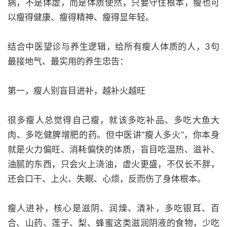
病，不是体虚，而是体质使然，只要守住根本，瘦也可
以瘦得健康、瘦得精神、瘦得显年轻。
结合中医望诊与养生逻辑，给所有瘦人体质的人，3句
最接地气、最实用的养生忠告：
第一，瘦人别盲目进补，越补火越旺
很多瘦人总觉得自己瘦，就该多吃补品、多吃大鱼大
肉、多吃健脾增肥的药。但中医讲“瘦人多火”，你本身
就是火力偏旺、消耗偏快的体质，盲目吃温热、滋补、
油腻的东西，只会火上浇油，虚火更盛，不仅长不胖，
还会口干、上火、失眠、心烦，反而伤了身体根本。
瘦人进补，核心是滋阴、润燥、清补，多吃银耳、百
合、山药、莲子、梨、蜂蜜这类滋润阴液的食物，少吃