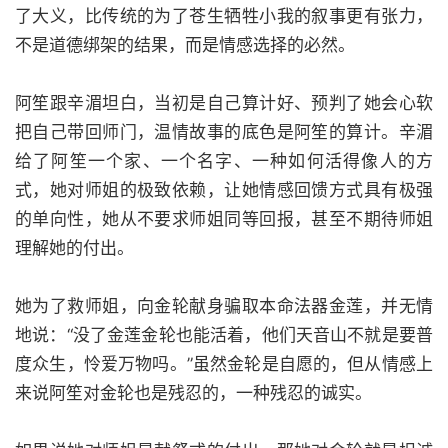
了大义，比传统的为了苍生牺牲小我的叙事更有张力，
不是道德绑架的结果，而是情感选择的必然。
阿笙跟辛湄坦白，当初是自己算计好、预判了她会心软
把自己带回师门，温情故事的底色是阿笙的算计。辛湄
给了阿笙一个家、一个名字、一种如何活得像人的方
式，她对师姐的极致依赖，让她情感回馈方式具有极强
的单向性，她从不要求师姐同等回报，甚至不期待师姐
理解她的付出。
她为了救师姐，向金轮献身骗取本命法器金莲，并无情
地说：“没了金莲金轮也能活着，他们天音山不就是要普
度众生，怜爱万物吗。”虽然金轮是自愿的，但从情感上
来说阿笙对金轮也是残忍的，一种残忍的诚实。