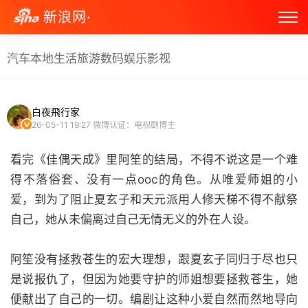
新浪网·
汽车
本地生活
旅游
数码
娱乐
影视
白夜飛行家
26-05-11 19:27
微博认证：电视剧博主
看完《佳偶天成》里阿笙的结局，不得不说这是一个难
得不落俗套、没有一点ooc的角色。从唯爱师姐的小
爱，到为了阻止夏玄子和天元派用人修天梯不得不献祭
自己，她从未偏离过自己无情无义的外在人设。
阿笙没有拯救苍生的宏大理想，跟夏玄子同归于尽也只
是说报仇了，但因为她要守护的师姐想要拯救苍生，她
便献出了自己的一切。编剧让这种小爱自然而然地导向