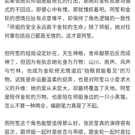
如果说她对师姐是献祭式的付出，那她对金轮就是坦诚
式的不回应，即便心中有愧，那就愧疚着吧。阿笙和金
轮的感情拉扯有点意难平，却保持了角色逻辑的一致性
「师姐的安全永远高于金轮的生命」除了师姐，她对任
何事包括自己都是无情的，这才是阿笙。
但阿笙的结局设定妙在，天生神格，舍命献祭后反而成
神了，但因为有执念她化身为万物：山川、雨声、风声
与竹林，也成为金轮修无情道后“抬眼就能看见”的万
物。这既是命运最温柔的捉弄，也是对阿笙以小爱求大
义的升维：她的爱从未宏大，却最终覆盖了天地。阿笙
是陪伴金轮的万物，也是陪在师姐身边的一只小黑猫，
怎么不算一种两全，编剧笔力真是了不起。
而阿笙这个角色能塑造得那么好，张凯莹真的演得很有
层次，跟师姐一起时是依恋与乖顺，跟金轮一起时是拉