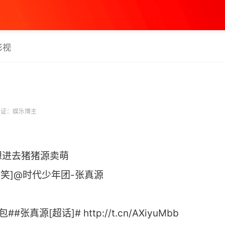
影视
证：娱乐博主
想进去猪猪源卖萌
[偷笑]@时代少年团-张真源
真源[超话]# http://t.cn/AXiyuMbb ​