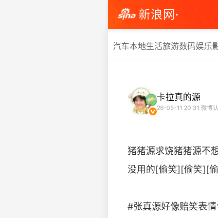
新浪网·
汽车
本地生活
旅游
数码
娱乐
卡拉真的源
26-05-11 20:31
微博认
猪猪源求饶猪猪源不
没用的[偷笑][偷笑]
#张真源好像赔笑表情包##张