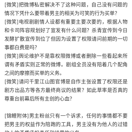
[微笑]把微博私密解决不了这种问题，自己没有问题的
情况下凭什么要带着男主的相关为可笑的行为买单？
[微笑]电视剧剧情人设都有重要主要次要的，根据人物
和卡司阵容规划好了宣发有什么问题？杀青宣传到今日
发酵扩散宣传到位了但因为设置了权限请问前期的一切
事都白费是吗？
[微笑]舆论维护不是靠权限微博或者删除一些看起来所
谓有矛盾实则正常的微博。剧组全员没有陪着几个配角
之间的摩擦而买单的义务。
[微笑]请问千里江山图官博是自作主张设置了权限还是
剧方出品方等各方最终商议的结果？如此草率是否真的
尊重台前幕后所有主创的心血？
[锦鲤附体]男主粉丝只有一个诉求，任何的事情都不要
把男主的权益作为陪跑的工具，男主没有为他人的过错