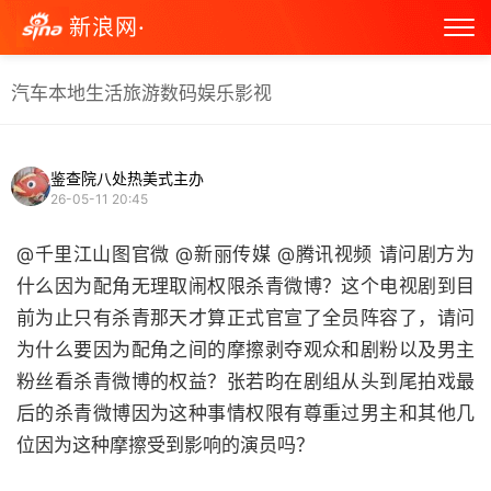
新浪网·
汽车
本地生活
旅游
数码
娱乐
影视
鉴查院八处热美式主办
26-05-11 20:45
@千里江山图官微 @新丽传媒 @腾讯视频 请问剧方为
什么因为配角无理取闹权限杀青微博？这个电视剧到目
前为止只有杀青那天才算正式官宣了全员阵容了，请问
为什么要因为配角之间的摩擦剥夺观众和剧粉以及男主
粉丝看杀青微博的权益？张若昀在剧组从头到尾拍戏最
后的杀青微博因为这种事情权限有尊重过男主和其他几
位因为这种摩擦受到影响的演员吗？