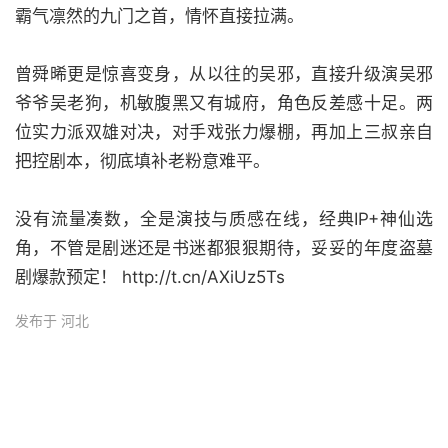
霸气凛然的九门之首，情怀直接拉满。
曾舜晞更是惊喜变身，从以往的吴邪，直接升级演吴邪
爷爷吴老狗，机敏腹黑又有城府，角色反差感十足。两
位实力派双雄对决，对手戏张力爆棚，再加上三叔亲自
把控剧本，彻底填补老粉意难平。
没有流量凑数，全是演技与质感在线，经典IP+神仙选
角，不管是剧迷还是书迷都狠狠期待，妥妥的年度盗墓
剧爆款预定！ http://t.cn/AXiUz5Ts
发布于 河北