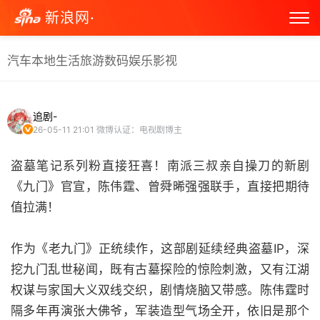
新浪网·
汽车
本地生活
旅游
数码
娱乐
影视
追剧-
26-05-11 21:01
微博认证：电视剧博主
盗墓笔记系列粉直接狂喜！南派三叔亲自操刀的新剧
《九门》官宣，陈伟霆、曾舜晞强强联手，直接把期待
值拉满！
作为《老九门》正统续作，这部剧延续经典盗墓IP，深
挖九门乱世秘闻，既有古墓探险的惊险刺激，又有江湖
权谋与家国大义双线交织，剧情烧脑又带感。陈伟霆时
隔多年再演张大佛爷，军装造型气场全开，依旧是那个