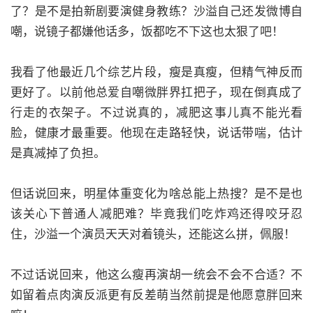
了？是不是拍新剧要演健身教练？沙溢自己还发微博自
嘲，说镜子都嫌他话多，饭都吃不下这也太狠了吧！
我看了他最近几个综艺片段，瘦是真瘦，但精气神反而
更好了。以前他总爱自嘲微胖界扛把子，现在倒真成了
行走的衣架子。不过说真的，减肥这事儿真不能光看
脸，健康才最重要。他现在走路轻快，说话带喘，估计
是真减掉了负担。
但话说回来，明星体重变化为啥总能上热搜？是不是也
该关心下普通人减肥难？毕竟我们吃炸鸡还得咬牙忍
住，沙溢一个演员天天对着镜头，还能这么拼，佩服！
不过话说回来，他这么瘦再演胡一统会不会不合适？不
如留着点肉演反派更有反差萌当然前提是他愿意胖回来