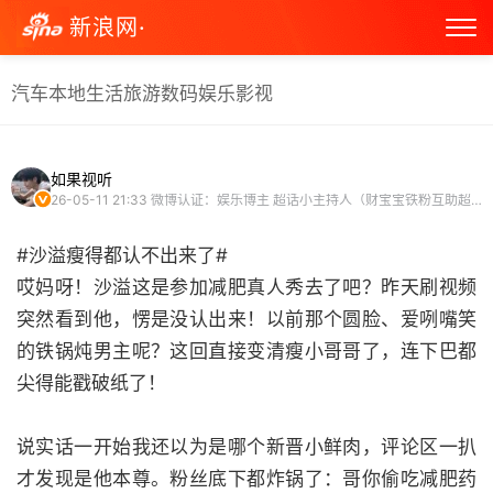
新浪网·
汽车
本地生活
旅游
数码
娱乐
影视
如果视听
26-05-11 21:33
微博认证：娱乐博主 超话小主持人（财宝宝铁粉互助超话）
#沙溢瘦得都认不出来了#
哎妈呀！沙溢这是参加减肥真人秀去了吧？昨天刷视频
突然看到他，愣是没认出来！以前那个圆脸、爱咧嘴笑
的铁锅炖男主呢？这回直接变清瘦小哥哥了，连下巴都
尖得能戳破纸了！
说实话一开始我还以为是哪个新晋小鲜肉，评论区一扒
才发现是他本尊。粉丝底下都炸锅了：哥你偷吃减肥药