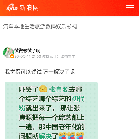
新浪网·
汽车
本地生活
旅游
数码
娱乐
影视
微微微微子啊
26-05-11 21:56
微博认证：读物博主
我觉得可以试试 万一解决了呢 ​