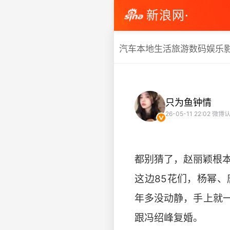
新浪网·
汽车
本地生活
旅游
数码
娱乐
只为鱼钟情
26-05-11 22:02
微博认
都别猜了，赵丽颖根
​​这边85花们，杨
年多没动静，手上就
跟冯绍峰复婚。