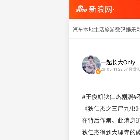
新浪网·
汽车
本地生活
旅游
数码
娱乐
一起长大Only
26-05-11 22:57
微博认
#王俊凯狄仁杰剧照#
《狄仁杰之三尸九虫
在背后作祟。此消息
狄仁杰得到大理寺的