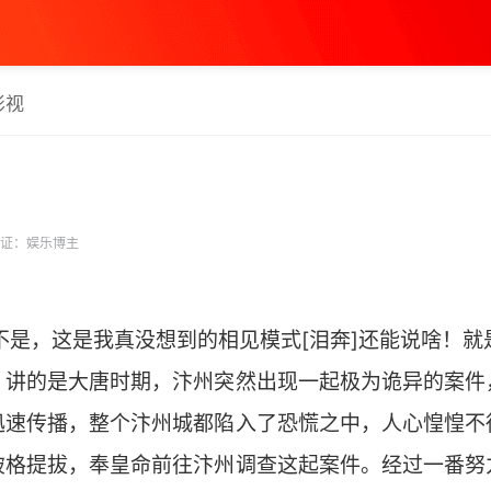
影视
证：娱乐博主
不是，这是我真没想到的相见模式[泪奔]还能说啥！就
》讲的是大唐时期，汴州突然出现一起极为诡异的案件
迅速传播，整个汴州城都陷入了恐慌之中，人心惶惶不
破格提拔，奉皇命前往汴州调查这起案件。经过一番努