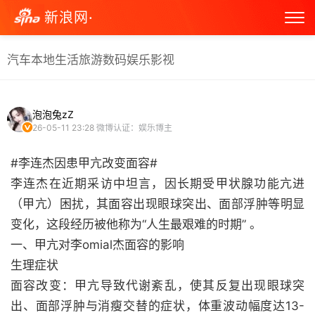
新浪网·
汽车
本地生活
旅游
数码
娱乐
影视
泡泡兔zZ
26-05-11 23:28
微博认证：娱乐博主
#李连杰因患甲亢改变面容#
李连杰在近期采访中坦言，因长期受甲状腺功能亢进
（甲亢）困扰，其面容出现眼球突出、面部浮肿等明显
变化，这段经历被他称为“人生最艰难的时期” 。
一、甲亢对李omial杰面容的影响
生理症状
面容改变：甲亢导致代谢紊乱，使其反复出现眼球突
出、面部浮肿与消瘦交替的症状，体重波动幅度达13-