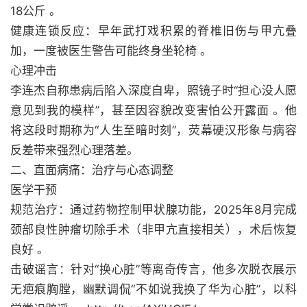
18公斤 。
健康连锁反应：早年武打戏积累的脊椎旧伤与甲亢叠
加，一度被医生警告可能终身坐轮椅 。
心理冲击
李连杰自称患病后陷入深度自卑，照镜子时“担心没人愿
意见到我的模样”，甚至因容貌改变害怕公开露面 。他
将这段时期称为“人生至暗时刻”，荧幕硬汉形象与病容
反差带来强烈心理落差。
二、直面病痛：治疗与心态调整
医学干预
规范治疗：通过药物控制甲状腺功能，2025年8月完成
颈部良性肿瘤切除手术（非甲亢直接相关），术后恢复
良好 。
击破谣言：针对“换心脏”等离奇传言，他多次脱衣展示
无疤痕胸膛，幽默调侃“不如说我换了华为心脏”，以科