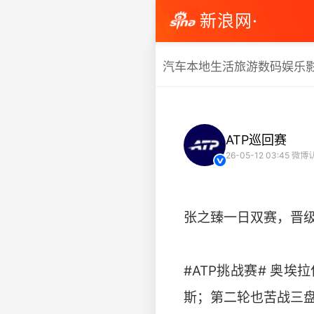
新浪网·
汽车
本地生活
旅游
数码
娱乐
ATP巡回赛
26-05-12 03:45
微博认
张之臻一日双赛，晋级
#ATP挑战赛# 奥埃
斯；第二轮也苦战三盘，