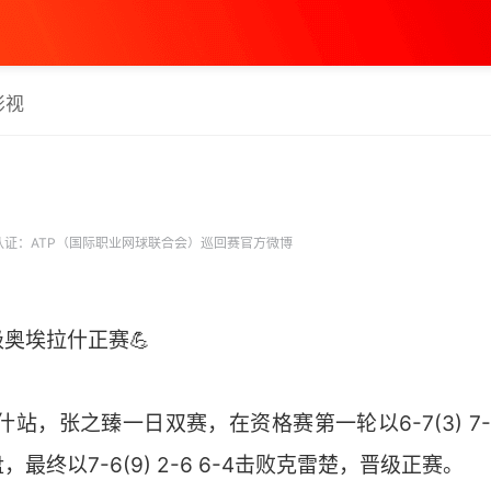
影视
证：ATP（国际职业网球联合会）巡回赛官方微博
奥埃拉什正赛💪
拉什站，张之臻一日双赛，在资格赛第一轮以6-7(3) 7-
最终以7-6(9) 2-6 6-4击败克雷楚，晋级正赛。