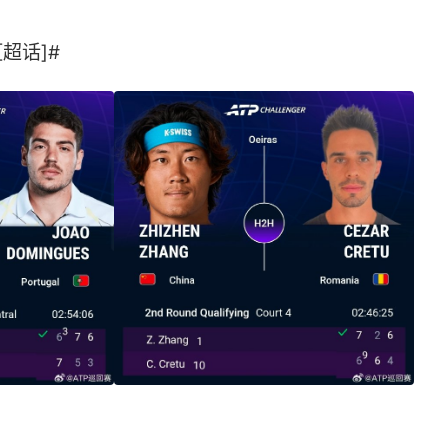
超话]# ​