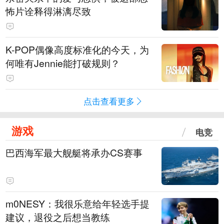
怖片诠释得淋漓尽致
K-POP偶像高度标准化的今天，为
何唯有Jennie能打破规则？
点击查看更多
游戏
电竞
巴西海军最大舰艇将承办CS赛事
m0NESY：我很乐意给年轻选手提
建议，退役之后想当教练