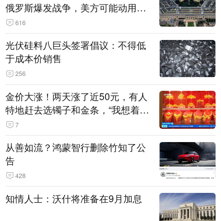
俄罗斯爆发战争，美方可能动用战
术核武器
616
光伏硅料八巨头签署倡议：不得低
于成本价销售
256
金价大涨！两天涨了近50元，有人
特地赶去选镯子和金条，“我想着买
起来可以保值，小批量进一些货”
7
从善如流？鸿蒙智行删除竹知了公
告
428
知情人士：沃什将准备在9月加息