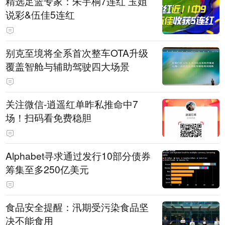
精选足篮专家：朱宇桐7连红 玉姐
说彩&伍佳5连红
别克至境将全系首次整车OTA升级
覆盖智舱与辅助驾驶四大场景
关注微信-逍遥红单昨私推命中7
场！扫码看免费稳胆
Alphabet寻求通过发行10部分债券
筹集至多250亿美元
食品安全提醒：汛期受污染食品坚
决不能食用