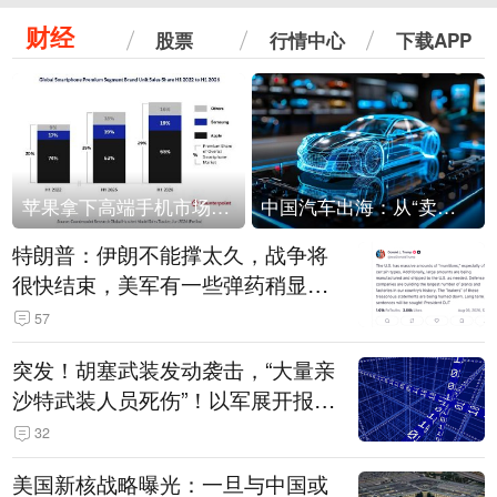
财经
股票
行情中心
下载APP
苹果拿下高端手机市场65%的份额：iPhone 17系列功不可没
中国汽车出海：从“卖出去”到“走进去”
特朗普：伊朗不能撑太久，战争将
很快结束，美军有一些弹药稍显紧
张！伊朗公布拟议的海峡管理文本
57
突发！胡塞武装发动袭击，“大量亲
沙特武装人员死伤”！以军展开报复
性空袭
32
美国新核战略曝光：一旦与中国或