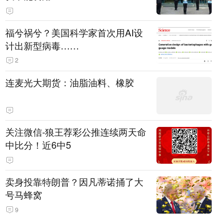
福兮祸兮？美国科学家首次用AI设
计出新型病毒……
2
连麦光大期货：油脂油料、橡胶
关注微信-狼王荐彩公推连续两天命
中比分！近6中5
卖身投靠特朗普？因凡蒂诺捅了大
号马蜂窝
9