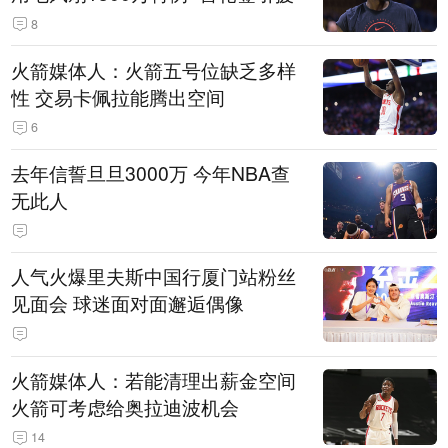
8
火箭媒体人：火箭五号位缺乏多样
性 交易卡佩拉能腾出空间
6
去年信誓旦旦3000万 今年NBA查
无此人
人气火爆里夫斯中国行厦门站粉丝
见面会 球迷面对面邂逅偶像
火箭媒体人：若能清理出薪金空间
火箭可考虑给奥拉迪波机会
14