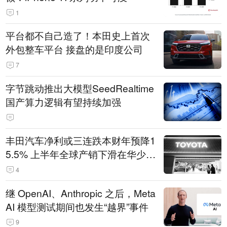
1
平台都不自己造了！本田史上首次
外包整车平台 接盘的是印度公司
7
字节跳动推出大模型SeedRealtime
国产算力逻辑有望持续加强
丰田汽车净利或三连跌本财年预降1
5.5% 上半年全球产销下滑在华少卖
14.3万辆
4
继 OpenAI、Anthropic 之后，Meta
AI 模型测试期间也发生“越界”事件
9