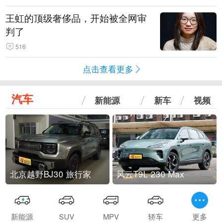
王虹的顶级奢侈品，开始被全网审
判了
516
点击查看更多
汽车
新能源
新车
视频
北京越野BJ30 旅行家
风云T9L 230 Max
新能源
SUV
MPV
轿车
更多