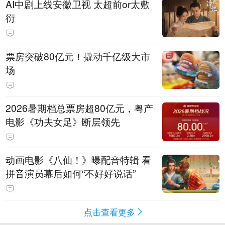
AI中剧上线安徽卫视 太超前or太敷
衍
票房突破80亿元！撬动千亿级大市
场
2026暑期档总票房超80亿元，粤产
电影《功夫女足》断层领先
动画电影《八仙！》曝配音特辑 看
拼音演员幕后如何“不好好说话”
点击查看更多