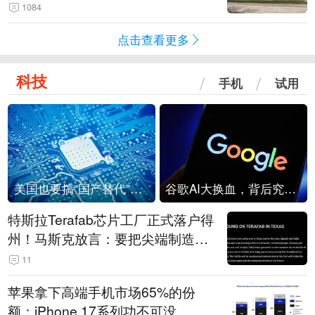
1084
点击查看更多
科技
手机
试用
美国也要搞“国产替代”？先算清三笔账
谷歌AI大换血，背后究竟发生了什么？
特斯拉Terafab芯片工厂正式落户得
州！马斯克放言：要把尖端制造带
回美国
11
苹果拿下高端手机市场65%的份
额：iPhone 17系列功不可没