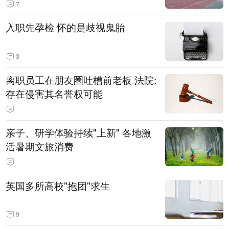
7
入职先孕检 怀的是歧视鬼胎
3
离职员工在朋友圈吐槽前老板 法院:
存在侵害其名誉权可能
亲子、研学体验持续"上新" 各地激
活暑期文旅消费
英国多所高校"抱团"求生
9