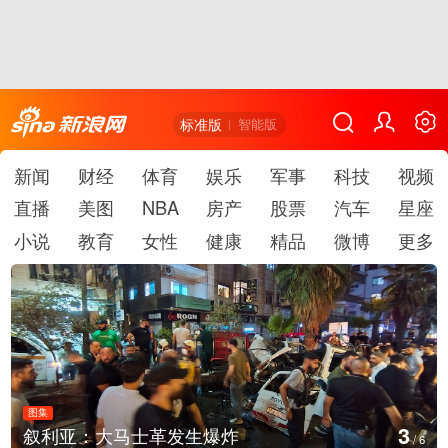
标准版
智能版
新闻
财经
体育
娱乐
军事
科技
视频
直播
美图
NBA
房产
股票
汽车
星座
小说
教育
女性
健康
精品
微博
更多
图集
3
叙利亚：大马士革发生爆炸
/
6