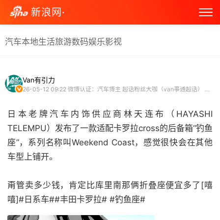
新浪网·
汽车
本地生活
旅游
数码
娱乐
影视
Van有引力
26-05-12 09:22
微博认证：汽车博主 超话粉丝大咖（van事通超话） 微博原创视频博主
日本老牌汽车内饰供应商林天连布（HAYASHI
TELEMPU）发布了一款适配卡罗拉cross的后备箱“钓鱼
座”，系列名称叫Weekend Coast，感觉很快会在其他
车型上铺开。
甭管卖多少钱，肯定比库里南那俩折叠座便宜多了[嘻
嘻]#日系车##丰田卡罗拉# #钓鱼座# ​