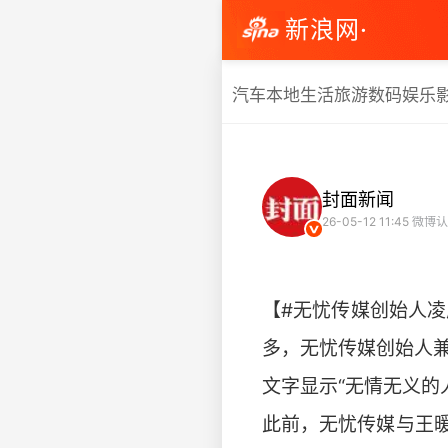
新浪网·
汽车
本地生活
旅游
数码
娱乐
封面新闻
26-05-12 11:45
微博认
【#无忧传媒创始人凌
多，无忧传媒创始人
文字显示“无情无义的
此前，无忧传媒与王暖