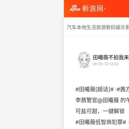
新浪网·
汽车
本地生活
旅游
数码
娱乐
田曦薇不拍我来
26-05-12 13:00
#田曦薇[超话]# ·#茜
李茜警官@田曦薇 的午
可盐可甜，一键解锁
#田曦薇低智商犯罪# 