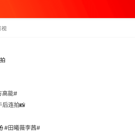
影视
拍
方高能#
后连拍📸
#田曦薇李茜# ​