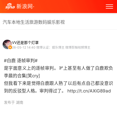
新浪网·
汽车
本地生活
旅游
数码
娱乐
影视
VV还是那个灯罩
26-05-12 14:40
微博认证：娱乐博主 微博剪辑视频博主
#白鹿 逐帧审判#
是字面意义上的逐帧审判。🫘上甚至有人做了白鹿欺负
李晨的合集[笑cry]
但我看下来是觉得白鹿跟人熟了以后有点自己都没意识
到的反驳型人格。审判得过了。 http://t.cn/AXiG89ad ​
发布于 湖南