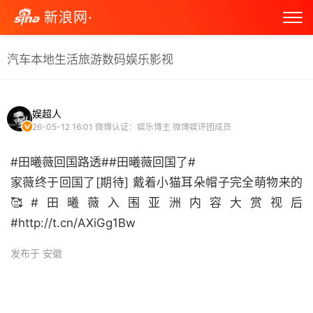
新浪网·
汽车
本地生活
旅游
数码
娱乐
影视
娱超人
26-05-12 16:01
微博认证：娱乐博主 微博娱评团成员
#田曦薇回国路透##田曦薇回国了#
家薇终于回国了[期待] 戴着小猫耳朵帽子完全萌物来的
🥰#田曦薇入围亚洲内容大赏视后
#http://t.cn/AXiGg1Bw ​
发布于 安徽