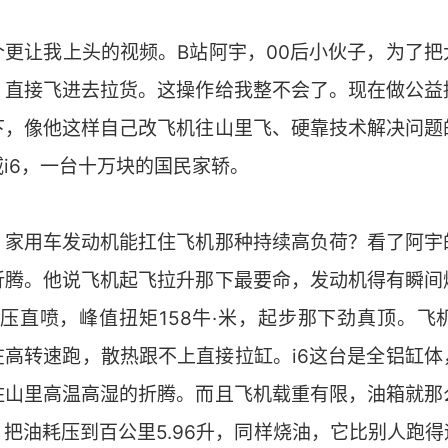
个更让我上头的视频。B站阿宇，00后小伙子，为了把
，直接飞进去拉货。这操作给我整不会了。现在做公益
下，像他这样自己改飞机往山里飞、硬靠技术解决问题
i6，一台十万块的国民家轿。
，家用车发动机能扛住飞机那种持续高负荷？看了阿宇
折腾。他说飞机起飞拉升那下最要命，发动机得有瞬间
r高压直喷，峰值扭矩158牛·米，起步那下劲真顶。
在高转速跑，散热跟不上直接拉缸。i6这台是全铝缸体
住山里高温高湿的折腾。而且飞机载重有限，油箱就那
比，把油耗压到百公里5.96升，同样烧油，它比别人跑