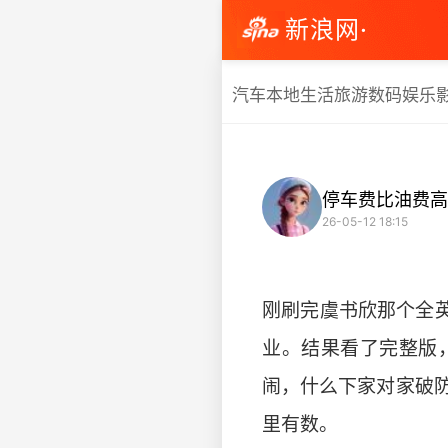
新浪网·
汽车
本地生活
旅游
数码
娱乐
停车费比油费高
26-05-12 18:15
刚刷完虞书欣那个全
业。结果看了完整版
闹，什么下家对家破
里有数。