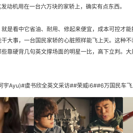
这发动机用在一台六万块的家轿上，确实有点东西。
，就是看中它省油、耐用、修起来便宜，成本可控才能
能干大事，一台国民家轿的心脏照样能飞上天。这种不
那些靠硬背几句英文撑场面的明星一比，高下立判。大
。
宇Ayu)#虞书欣全英文采访##荣威i6##6万国民车飞