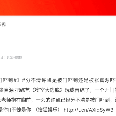
影视
证：长城网微博
门吓到#】#分不清许凯是被门吓到还是被张真源吓到
-张真源 把综艺《密室大逃脱》玩成音综了，一个开门
大老师抱在胸前，一旁的许凯已经分不清是被门吓到，
[不愧是你]（搜狐娱乐） http://t.cn/AXiqSyW3