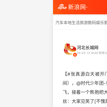
新浪网·
汽车
本地生活
旅游
数码
娱乐
河北长城网
26-05-12 18:46
微博认
【#张真源白天被开
间），@时代少年团
飞，接着一个熊抱把
丝：大家见笑了[不愧是你]