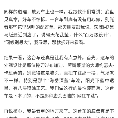
同样的道理，放到车上也一样。我跟伙计们常讲：底盘
见真章，好车不怕拆。一台车到底有没有用心做，别光
看那些花里胡哨的配置单。那天朋友跟我说，荣威M7黑
马版最近到店了，说得天花乱坠，什么“百万级设计”、
“同级别最大”，我寻思，那就拆开来看看。
结果一看，这台车还真是让我有点意外。首先，这车的
外观设计是那位操刀过布加迪、劳斯莱斯的大师约瑟夫·
卡班弄的。别觉得这是噱头，真把车往那一摆，气场就
不一样。特别是那个“海岳深蓝”车漆，阳光下蓝中透
黑，有八层喷涂工艺。我们做这行的最怕漆面薄，这台
车是下本了的，不是那种虚头巴脑的“网红车漆”。
再说核心，我最看重的地方来了。这台车的底盘真是下