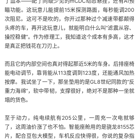
了血本——配了同级少见的mCDC动态悬挂，还有AI预
瞄功能。这玩意儿能提前15米探测路面，每秒能调200
次阻尼。这可不是吹的，你开过那种过个减速带都颠得
头疼的车，再开这玩意儿，就能明白什么叫“滤震从容、
操控稳健”。作为修理工，我知道这个成本有多高，这才
是真正把钱花在刀刃上。
而且它的内部空间也真对得起那近5米的车身。后排座椅
能电动调节，靠背能从113度调到123度，还能通风加热
按摩。我试坐了一下，那坐垫用的是GL8世纪同款的“反
重力海绵”，软中带韧，支撑很好，绝对不是那种一坐就
塌的货色。
至于动力，纯电续航有205公里，一周充一次电就够
了，这周油价涨了也不怕。智能座舱用的是骁龙8155芯
片，配合豆包大模型，车机反应快得很，你说的复杂指