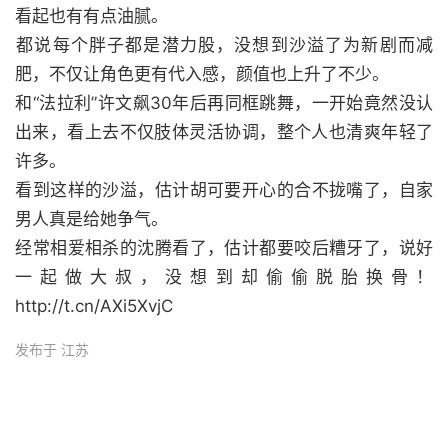
看起也有有点油腻。
​都说每个胖子都是潜力股，没想到沙溢了为新剧而减
肥，不仅让角色更有代入感，颜值也上升了不少。
​和“法拉利”许文飙30年后再同框跳舞，一开始竟然没认
出来，看上去不仅肢体灵活协调，整个人也清爽年轻了
许多。
​看到这样的沙溢，估计胡可要开心的合不拢嘴了，自家
男人真是给她争气。
​经常相爱相杀的沈腾看了，估计都要咬后糟牙了，说好
一起做大叔，没想到却偷偷脱胎换骨！
http://t.cn/AXi5XvjC
发布于 江苏