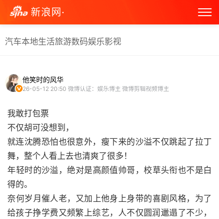
新浪网·
汽车
本地生活
旅游
数码
娱乐
影视
他笑时的风华
26-05-12 20:50
微博认证：娱乐博主 微博剪辑视频博主
我敢打包票
不仅胡可没想到，
就连沈腾恐怕也很意外，瘦下来的沙溢不仅跳起了拉丁
舞，整个人看上去也清爽了很多！
​年轻时的沙溢，绝对是高颜值帅哥，校草头衔也不是白
得的。
​奈何岁月催人老，又加上他身上身带的喜剧风格，为了
给孩子挣学费又频繁上综艺，人不仅圆润邋遢了不少，