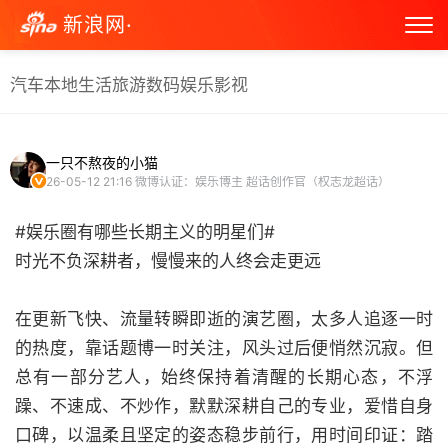
新浪网·
汽车
本地生活
旅游
数码
娱乐
影视
一只不熬夜的小猫
26-05-12 21:16
微博认证：娱乐博主 超话创作官（权志龙超话）
#娱乐圈有哪些长期主义的明星们#
时光不负深耕者，慢慢来的人终会走更远
在更新飞快、流量转瞬即逝的演艺圈，太多人追逐一时
的热度，靠话题博一时关注，风头过后便悄然沉寂。但
总有一部分艺人，始终保持着清醒的长期心态，不浮
躁、不速成、不炒作，默默深耕自己的专业，爱惜自身
口碑，以温柔且坚定的姿态稳步前行，用时间印证：踏