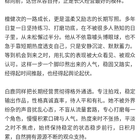
稳向前，这份从容自持，正是长久经营最好的模样。
檀健次的一路成长，更是温柔又励志的长期写照。多年
日复一日坚持练习、打磨功底，在不被很多人熟知的日
子里，从未松懈过半分。他从不依靠噱头博眼球，也不
急于靠短期热度透支自己，只是安静沉淀、默默蓄力。
等到机会到来之时，用扎实的表现被大众看见、被观众
认可。这样一步一个脚印熬出来的人气，稳固又踏实，
经得起时间推敲，也经得起舆论起伏。
白鹿同样把长期经营贯彻得格外通透。专注拍戏，稳定
输出作品，性格真诚直率，待人平和有礼。她不被外界
纷杂的声音扰乱心态，不盲从流量套路，专心打磨每一
个角色，慢慢积累口碑与人气。热度来时不张扬，平淡
之时不焦虑，始终保持稳定的状态稳步前行，日积月
累，自然拥有源源不断的观众支持。