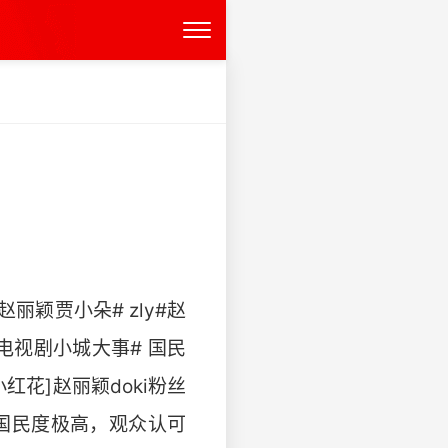
丽颖贾小朵# zly#赵
y#电视剧小城大事# 国民
红花]赵丽颖doki粉丝
驱，国民度极高，观众认可