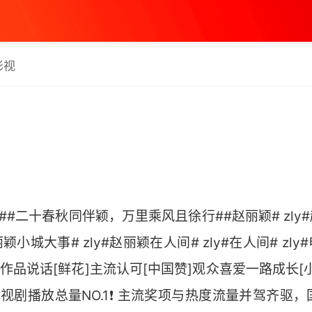
影视
#二十春秋同伴颖，万里乘风且徐行##赵丽颖# zly#赵
丽颖小城大事# zly#赵丽颖在人间# zly#在人间# zl
作品说话[鲜花]主流认可[中国赞]观众喜爱一路成长[小
演电视剧播放总量NO.1❗ 主流奖项与热度流量并驾齐