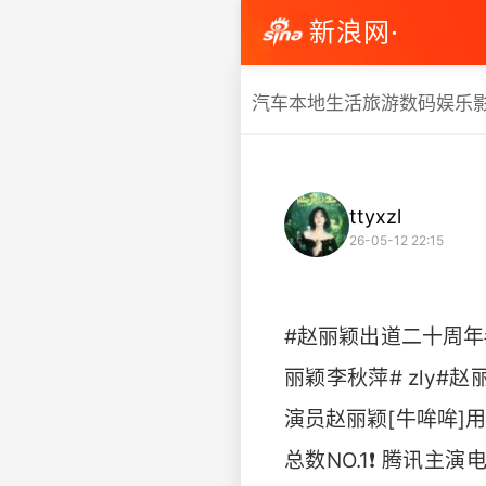
新浪网·
汽车
本地生活
旅游
数码
娱乐
ttyxzl
26-05-12 22:15
#赵丽颖出道二十周年#
丽颖李秋萍# zly#赵
演员赵丽颖[牛哞哞]用
总数NO.1❗ 腾讯主