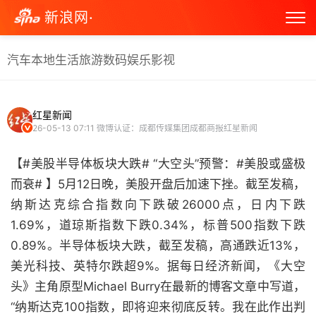
新浪网·
汽车
本地生活
旅游
数码
娱乐
影视
红星新闻
26-05-13 07:11
微博认证：成都传媒集团成都商报红星新闻
【#美股半导体板块大跌# “大空头”预警：#美股或盛极
而衰# 】5月12日晚，美股开盘后加速下挫。截至发稿，
纳斯达克综合指数向下跌破26000点，日内下跌
1.69%，道琼斯指数下跌0.34%，标普500指数下跌
0.89%。半导体板块大跌，截至发稿，高通跌近13%，
美光科技、英特尔跌超9%。据每日经济新闻，《大空
头》主角原型Michael Burry在最新的博客文章中写道，
“纳斯达克100指数，即将迎来彻底反转。我在此作出判