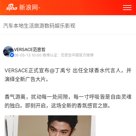
新浪网·
汽车
本地生活
旅游
数码
娱乐
影视
VERSACE范思哲
26-05-13 10:00
微博认证：范思哲中国官方微博
VERSACE正式宣布@丁禹兮 出任全球香水代言人，并
演绎全新广告大片。
香气游离，扰动每一处间隙，每一寸呼吸皆是自由灵魂
的独白。即刻开启，这场全新的香氛感官之旅。 ​