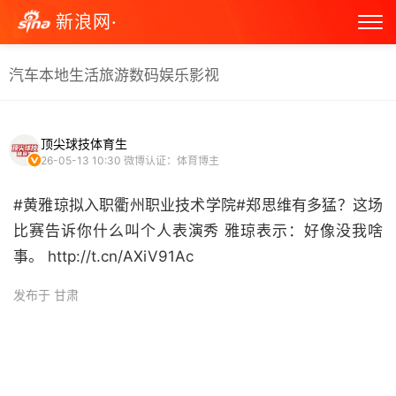
新浪网·
汽车
本地生活
旅游
数码
娱乐
影视
顶尖球技体育生
26-05-13 10:30
微博认证：体育博主
#黄雅琼拟入职衢州职业技术学院#郑思维有多猛？这场
比赛告诉你什么叫个人表演秀​ 雅琼表示：好像没我啥
事。 http://t.cn/AXiV91Ac ​
发布于 甘肃