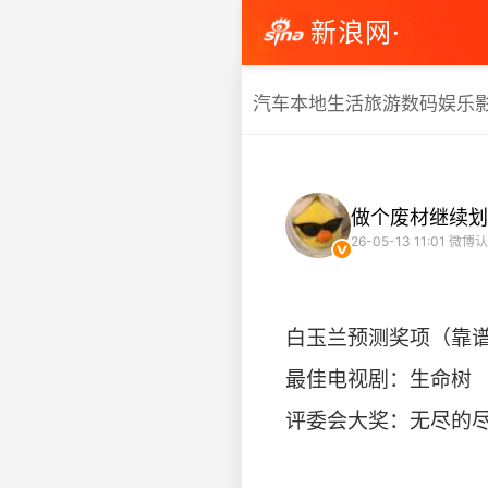
新浪网·
汽车
本地生活
旅游
数码
娱乐
做个废材继续划
26-05-13 11:01
微博认
白玉兰预测奖项（靠
最佳电视剧：生命树
评委会大奖：无尽的