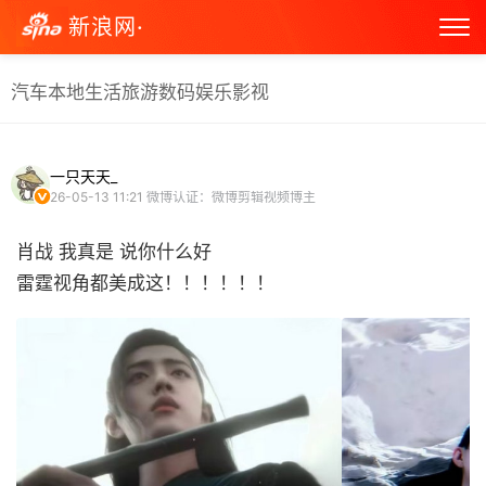
新浪网·
汽车
本地生活
旅游
数码
娱乐
影视
一只天天_
26-05-13 11:21
微博认证：微博剪辑视频博主
肖战 我真是 说你什么好
雷霆视角都美成这！！！！！！ ​