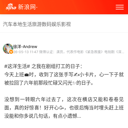
新浪网·
汽车
本地生活
旅游
数码
娱乐
影视
徐洋-Andrew
26-05-13 11:47
微博认证：演员，代表作电影《紧急救援》电视剧《深海利剑》《青春斗》 超话主持人（徐洋超话）
#这洋生活# 之我在剧组打工的日子：
今天上班💼时，收到了这张手写✍️小卡片，心一下子就
被拉回了六年前那段忙碌又闪光✨的日子。
没想到一转眼六年过去了，这次在横店又能和卷卷见
面，真的好惊喜！好开心🥳，也很后悔当时埋头赶上班
没能和你多说几句话，有点小遗憾…