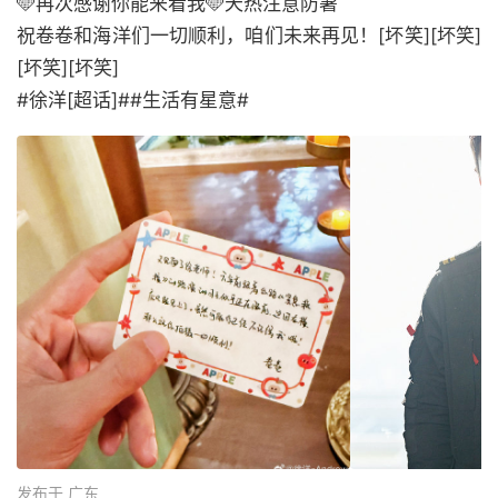
🩵再次感谢你能来看我🩵天热注意防暑
祝卷卷和海洋们一切顺利，咱们未来再见！[坏笑][坏笑]
[坏笑][坏笑]
#徐洋[超话]##生活有星意#
发布于 广东