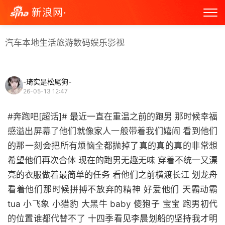
新浪网·
汽车
本地生活
旅游
数码
娱乐
影视
-琦实是松尾狗-
26-05-13 12:47
#奔跑吧[超话]# 最近一直在重温之前的跑男 那时候幸福
感溢出屏幕了他们就像家人一般带着我们嬉闹 看到他们
的那一刻会把所有烦恼全都抛掉了真的真的真的非常想
希望他们再次合体 现在的跑男无趣无味 穿着不统一又漂
亮的衣服做着最简单的任务 看他们之前横渡长江 划龙舟
看着他们那时候拼搏不放弃的精神 好爱他们 天霸动霸
tua 小飞象 小猎豹 大黑牛 baby 傻狍子 宝宝 跑男初代
的位置谁都代替不了 十四季看见李晨划船的坚持我才明