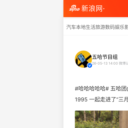
新浪网·
汽车
本地生活
旅游
数码
娱乐
五哈节目组
26-05-13 14:00
微博
#哈哈哈哈哈# 五哈团@
1995 一起走进了“