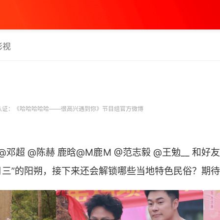
影视
认证：《哈哈哈哈哈——很高兴遇到你》节目组官方微博
邓超 @陈赫 鹿晗@M鹿M @范志毅 @王勉__ 和好友
三月三”的阳朔，接下来还会解锁哪些当地特色民俗？期待