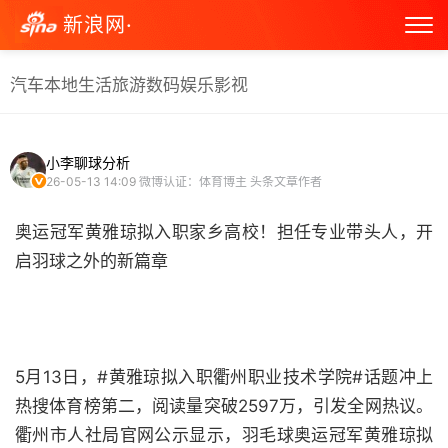
新浪网·
汽车
本地生活
旅游
数码
娱乐
影视
小李聊球分析
26-05-13 14:09
微博认证：体育博主 头条文章作者
奥运冠军黄雅琼拟入职家乡高校！担任专业带头人，开
启羽球之外的新篇章
5月13日，#黄雅琼拟入职衢州职业技术学院#话题冲上
热搜体育榜第二，阅读量突破2597万，引发全网热议。
衢州市人社局官网公示显示，羽毛球奥运冠军黄雅琼拟