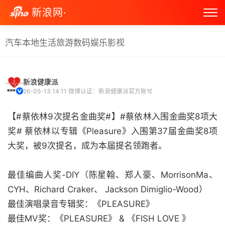
新浪网·
汽车
本地生活
旅游
数码
娱乐
影视
新浪健康派
26-05-13 14:11
微博认证：新浪健康派官方账号
【#蔡依林9次提名金曲奖#】#蔡依林入围金曲奖8项大
奖# 蔡依林以专辑《Pleasure》入围第37届金曲奖8项
大奖，被9次提名，成为本届提名领跑者。
最佳编曲人奖-DIY（陈星翰、郑人豪、MorrisonMa、
CYH、Richard Craker、 Jackson Dimiglio-Wood）
最佳演唱录音专辑奖：《PLEASURE》
最佳MV奖：《PLEASURE》 & 《FISH LOVE 》