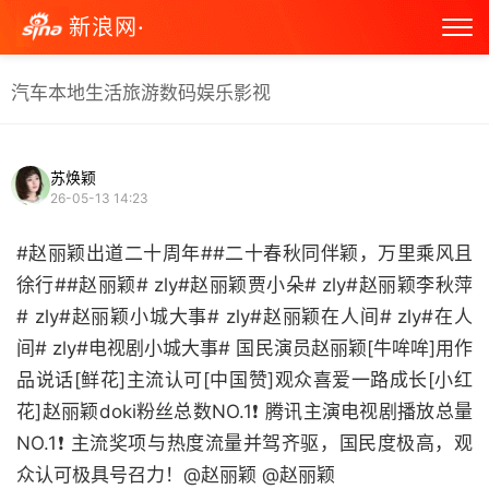
新浪网·
汽车
本地生活
旅游
数码
娱乐
影视
苏焕颖
26-05-13 14:23
#赵丽颖出道二十周年##二十春秋同伴颖，万里乘风且
徐行##赵丽颖# zly#赵丽颖贾小朵# zly#赵丽颖李秋萍
# zly#赵丽颖小城大事# zly#赵丽颖在人间# zly#在人
间# zly#电视剧小城大事# 国民演员赵丽颖[牛哞哞]用作
品说话[鲜花]主流认可[中国赞]观众喜爱一路成长[小红
花]赵丽颖doki粉丝总数NO.1❗ 腾讯主演电视剧播放总量
NO.1❗ 主流奖项与热度流量并驾齐驱，国民度极高，观
众认可极具号召力！@赵丽颖 @赵丽颖