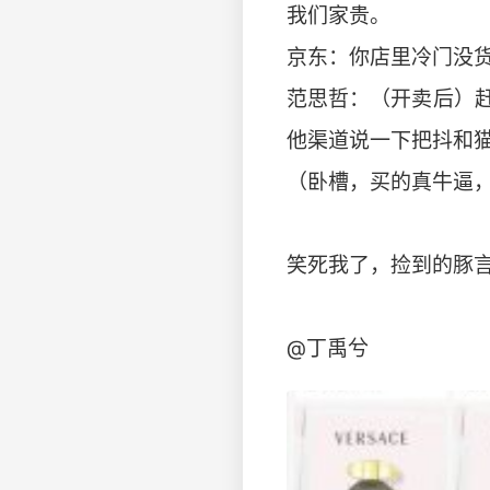
我们家贵。
京东：你店里冷门没
范思哲：（开卖后）
他渠道说一下把抖和
（卧槽，买的真牛逼
笑死我了，捡到的豚言
@丁禹兮