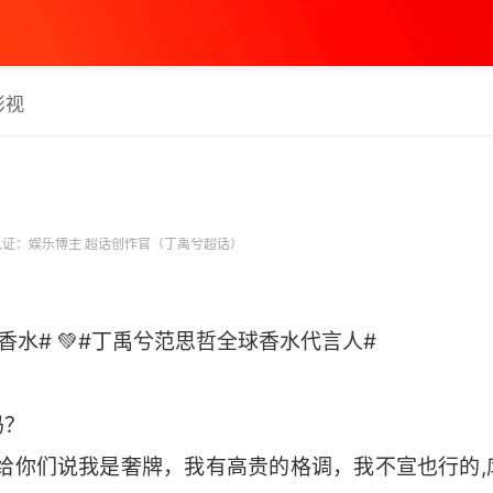
影视
证：娱乐博主 超话创作官（丁禹兮超话）
香水# 💚#丁禹兮范思哲全球香水代言人#
吗？
我给你们说我是奢牌，我有高贵的格调，我不宣也行的,