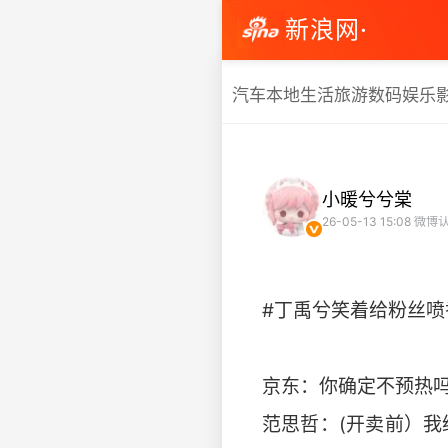
新浪网·
汽车
本地生活
旅游
数码
娱乐
小暖兮兮棠
26-05-13 15:08
微博认
#丁禹兮笑着给粉丝喷
京东：你确定不预热
范思哲：(开卖前）