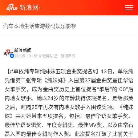
新浪网·
汽车
本地生活
旅游
数码
娱乐
影视
新浪新闻
26-05-13 15:10
微博认证：新浪新闻
【#单依纯专辑纯妹妹五项金曲奖提名#】13日，单依纯
凭借第二张专辑《纯妹妹》入围第37届金曲奖最佳华语
女歌手奖，成为金曲奖历史上首位提名“歌后”的“00”后
内地女歌手。她以24岁的年龄获得该项提名，是继那英
之后，时隔25年再次有内地女歌手入围该奖项。《纯妹
妹》共为她带来五项提名，包括：最佳华语女歌手奖、
最佳华语专辑奖、年度专辑奖、最佳MV奖，以及由常石
磊入围的最佳专辑制作人奖。此次提名打破了此前关于