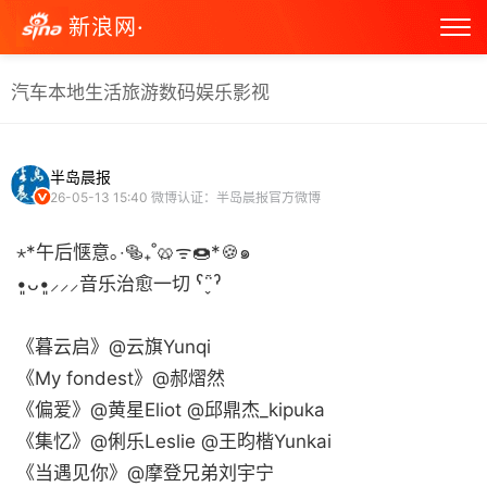
新浪网·
汽车
本地生活
旅游
数码
娱乐
影视
半岛晨报
26-05-13 15:40
微博认证：半岛晨报官方微博
⋆*午后惬意｡‧🥯₊˚🥨ᯤ🍩*🍪๑
•͈ᴗ•͈⸝⸝⸝音乐治愈一切 ˁ῁̬ˀ
《暮云启》@云旗Yunqi
《My fondest》@郝熠然
《偏爱》@黄星Eliot @邱鼎杰_kipuka
《集忆》@俐乐Leslie @王昀楷Yunkai
《当遇见你》@摩登兄弟刘宇宁