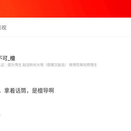
影视
不可_檀
证：娱乐博主 超话粉丝大咖（檀健次超话） 微博剪辑视频博主
上线，拿着话筒，是檀导啊
么