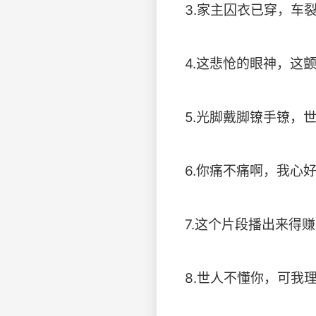
3.家主囚衣已穿，车
4.这悲怆的眼神，这
5.光脚戴脚镣手镣，
6.你痛不痛啊，我心
7.这个片段播出来得
8.世人不懂你，可我