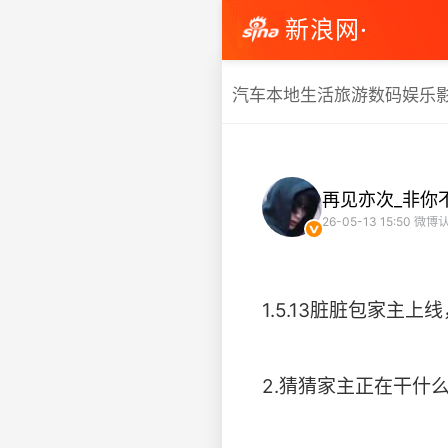
新浪网·
汽车
本地生活
旅游
数码
娱乐
再见亦次_非你
26-05-13 15:50
微博认
1.5.13脏脏包家主
2.猜猜家主正在干什