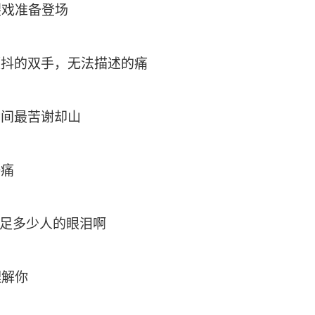
裂戏准备登场
颤抖的双手，无法描述的痛
世间最苦谢却山
好痛
赚足多少人的眼泪啊
理解你