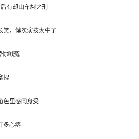
，后有却山车裂之刑
天长笑，健次演技太牛了
替你喊冤
拿捏
进角色里感同身受
有多心疼