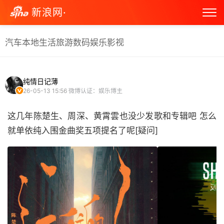
新浪网·
汽车
本地生活
旅游
数码
娱乐
影视
纯情日记薄
26-05-13 15:56
微博认证：娱乐博主
这几年陈楚生、周深、黄霄雲也没少发歌和专辑吧 怎么
就单依纯入围金曲奖五项提名了呢[疑问] ​