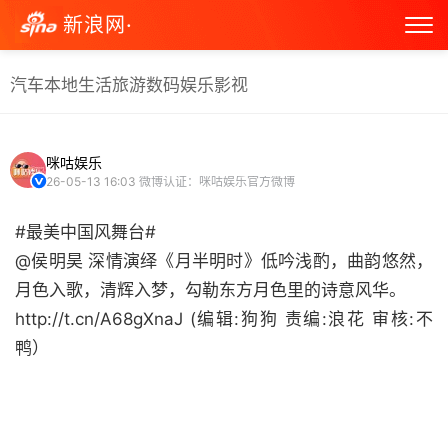
新浪网·
汽车
本地生活
旅游
数码
娱乐
影视
咪咕娱乐
26-05-13 16:03
微博认证：咪咕娱乐官方微博
#最美中国风舞台#
@侯明昊 深情演绎《月半明时》低吟浅酌，曲韵悠然，
月色入歌，清辉入梦，勾勒东方月色里的诗意风华。
http://t.cn/A68gXnaJ ​​​​(编辑:狗狗 责编:浪花 审核:不
鸭） ​