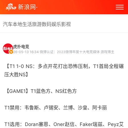
新浪网·
汽车
本地生活
旅游
数码
娱乐
影视
虎扑电竞
26-05-13 16:34
微博认证：2023微博年度十大电竞媒体 游戏博主
【T1 1-0 NS：多点开花打出恐怖压制，T1首局全程碾
压大胜NS】
【GAME1】T1蓝色方、NS红色方
T1禁用：韦鲁斯、卢锡安、兰博、沙皇、阿卡丽
T1选用：Doran塞恩、Oner赵信、Faker瑞兹、Peyz艾