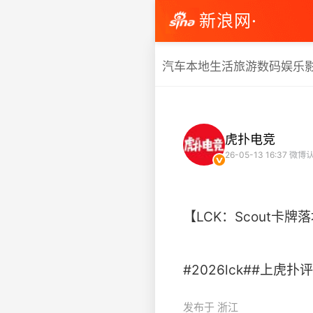
新浪网·
汽车
本地生活
旅游
数码
娱乐
虎扑电竞
26-05-13 16:37
微博认
【LCK：Scout卡
#2026lck##上虎扑评电竞#
发布于 浙江