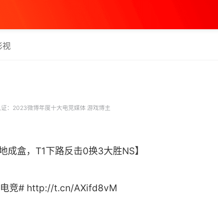
影视
证：2023微博年度十大电竞媒体 游戏博主
牌落地成盒，T1下路反击0换3大胜NS】
 http://t.cn/AXifd8vM ​