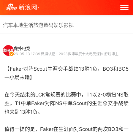
新浪网·
汽车
本地生活
旅游
数码
娱乐
影视
虎扑电竞
26-05-13 17:39
微博认证：2023微博年度十大电竞媒体 游戏博主
【Faker对阵Scout生涯交手战绩13胜1负，BO3和BO5
一小局未输】
在今天结束的LCK常规赛的比赛中，T1以2-0横扫NS取
胜。T1中单Faker对阵NS中单Scout的生涯总交手战绩
也来到13胜1负。
值得一提的是，Faker在生涯面对Scout的两次BO3和一