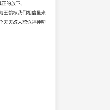
真正的放下。
为王鹤棣我们相信虽来
个天天怼人貌似神神叨