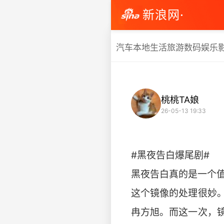
新浪网·
汽车
本地生活
旅游
数码
娱乐
桃桃TA娘
26-05-13 19:33
#黑夜告白爆尾剧#
黑夜告白真的是一个
这个镜像的处理很妙
冉方旭。而这一次，