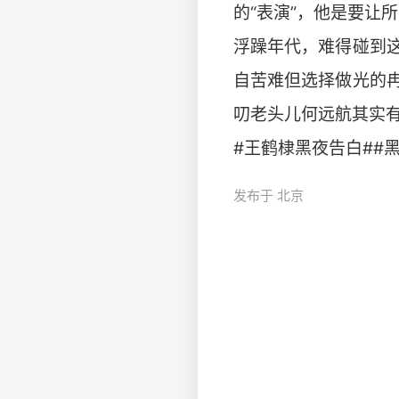
的“表演”，他是要让
浮躁年代，难得碰到
自苦难但选择做光的
叨老头儿何远航其实有颗智
#王鹤棣黑夜告白##黑
发布于 北京