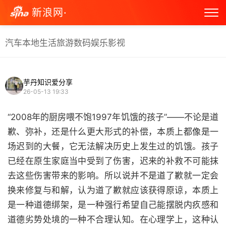
新浪网·
汽车
本地生活
旅游
数码
娱乐
影视
芋丹知识爱分享
26-05-13 19:33
“2008年的厨房喂不饱1997年饥饿的孩子”——不论是道
歉、弥补，还是什么更大形式的补偿，本质上都像是一
场迟到的大餐，它无法解决历史上发生过的饥饿。孩子
已经在原生家庭当中受到了伤害，迟来的补救不可能抹
去这些伤害带来的影响。所以说并不是道了歉就一定会
换来修复与和解，认为道了歉就应该获得原谅，本质上
是一种道德绑架，是一种强行希望自己能摆脱内疚感和
道德劣势处境的一种不合理认知。在心理学上，这种认