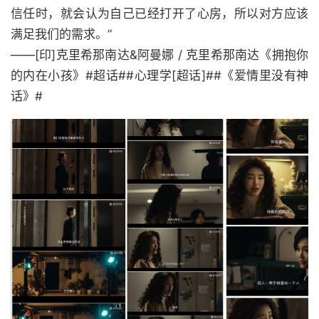
信任时，就会认为自己已经打开了心房，所以对方应该
满足我们的需求。”
——[印]克里希那南达&阿曼娜 / 克里希那南达《拥抱你
的内在小孩》#超话##心理学[超话]##《爱情里没有神
话》#