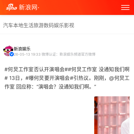
新浪网·
汽车
本地生活
旅游
数码
娱乐
影视
新浪娱乐
26-05-13 19:33
微博认证：新浪娱乐频道官方微博
#何炅工作室否认开演唱会##何炅工作室 没通知我们啊
# ​​​13日，#曝何炅要开演唱会#引热议。刚刚，@何炅工
作室 回应称：“演唱会？没通知我们啊。” ​