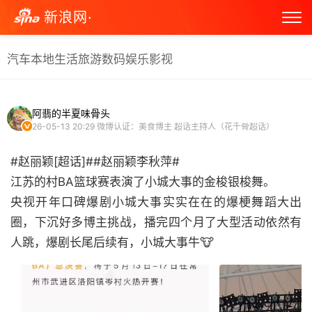
新浪网·
汽车
本地生活
旅游
数码
娱乐
影视
阿翡的半夏味骨头
26-05-13 20:29
微博认证：美食博主 超话主持人（花千骨超话）
#赵丽颖[超话]##赵丽颖李秋萍#
江苏的村BA篮球赛表演了小城大事的金梭银梭舞。
央视开年口碑爆剧小城大事实实在在的爆梗舞蹈大出
圈，下沉好多博主挑战，播完四个月了大型活动依然有
人跳，爆剧长尾后续有，小城大事牛🐮 ​