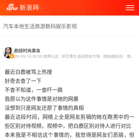
新浪网·
汽车
本地生活
旅游
数码
娱乐
影视
剧综时尚美妆
26-05-13 20:55
微博认证：综艺博主 超话粉丝大咖（杨超越超话） 微博电视团成员
最近白鹿被骂上热搜
好奇去查了一下
不查不知道，一查吓一跳
我原以为这件事情是对她的网暴
没想到只是网友还原了事情的真相
最近这段时间，网络上全是网友剪辑的她在跑男中的一
些区别对待视频，视频中，把白鹿区别对待人进行对比
本来我是不相信这个事情的，我觉得是网友们恶搞，但